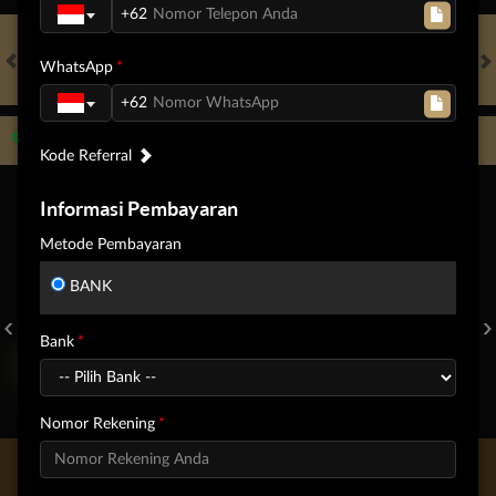
+62
WhatsApp
HOT GAMES
SLOTS
LIVE CASINO
RACE
TOGEL
OL
+62
Game Populer
Kode Referral
Informasi Pembayaran
Metode Pembayaran
BANK
GATES OF OLYMPUS POP
BANG GACOR 1000
FORTUNE GARUDA 1000
Bank
Nomor Rekening
FORTUNE GEMS 500
SWEET BONANZA 2500
GATES OF OLYMPUS 1000
Beranda
Promosi
Masuk
Hub. Kami
Akun Saya