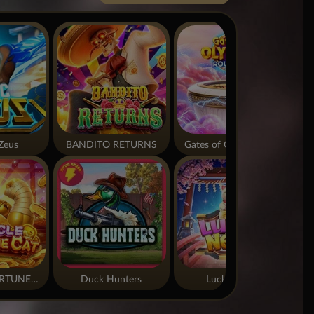
 Zeus
BANDITO RETURNS
Gates of Olympus Roulette
MUSCLE FORTUNE CAT
Duck Hunters
Lucky Neko