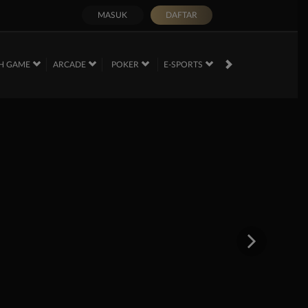
MASUK
DAFTAR
H GAME
ARCADE
POKER
E-SPORTS
SABUNG AYAM