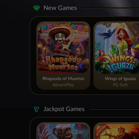
New Games
Rhapsody of Muertos
Wings of Iguazu
AdvantPlay
PG Soft
Jackpot Games