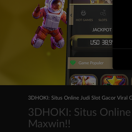
3DHOKI: Situs Online Judi Slot Gacor Vira
3DHOKI: Situs Online
Maxwin!!