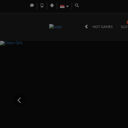
HOT GAMES
SLO