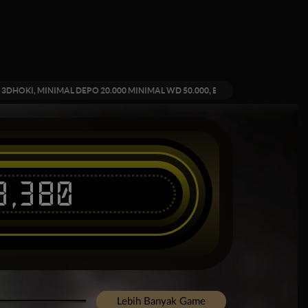
, MINIMAL DEPO 20.000 MINIMAL WD 50.000, Buruan ditunggu DPnya boskuu
3,380
Lebih Banyak Game