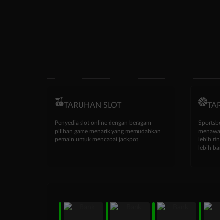
TARUHAN SLOT
TA
Penyedia slot online dengan beragam
Sportsb
pilihan game menarik yang memudahkan
menawar
pemain untuk mencapai jackpot
lebih ti
lebih b