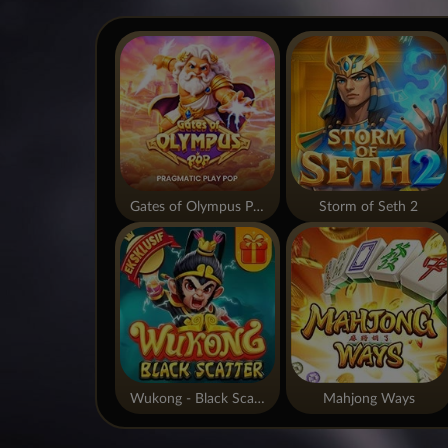
Gates of Olympus POP
Storm of Seth 2
Wukong - Black Scatter
Mahjong Ways