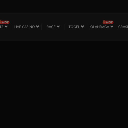
TS
LIVE CASINO
RACE
TOGEL
OLAHRAGA
CRAS