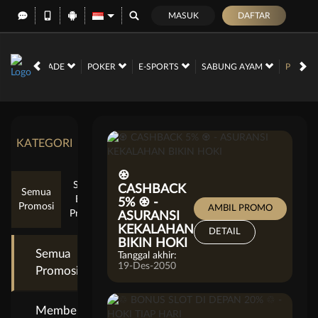
MASUK
DAFTAR
PROMO
ME
ARCADE
POKER
E-SPORTS
SABUNG AYAM
KATEGORI
♼
Semua
CASHBACK
Semua
Event
5% ♼ -
Promosi
AMBIL PROMO
Provider
ASURANSI
KEKALAHAN
DETAIL
BIKIN HOKI
Semua
Tanggal akhir:
19-Des-2050
Promosi
Member