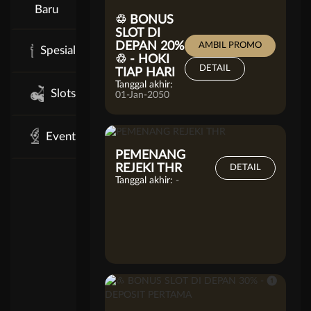
Baru
♲ BONUS
SLOT DI
DEPAN 20%
AMBIL PROMO
Spesial
♲ - HOKI
DETAIL
TIAP HARI
Tanggal akhir:
Slots
01-Jan-2050
Event
PEMENANG
REJEKI THR
DETAIL
Tanggal akhir:
-