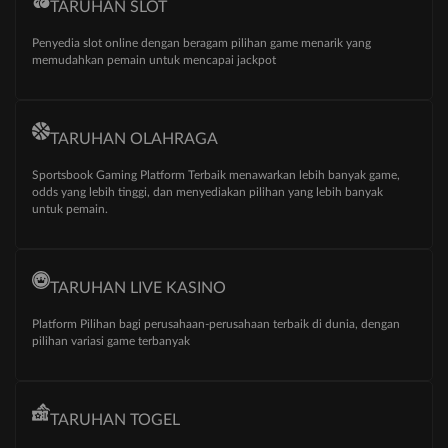
TARUHAN SLOT
Penyedia slot online dengan beragam pilihan game menarik yang
memudahkan pemain untuk mencapai jackpot
TARUHAN OLAHRAGA
Sportsbook Gaming Platform Terbaik menawarkan lebih banyak game,
odds yang lebih tinggi, dan menyediakan pilihan yang lebih banyak
untuk pemain.
TARUHAN LIVE KASINO
Platform Pilihan bagi perusahaan-perusahaan terbaik di dunia, dengan
pilihan variasi game terbanyak
TARUHAN TOGEL