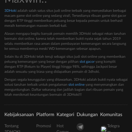
3DHoki
adalah salah satus situs judi online terbaik yang menyediakan berbagai
macam game slot online yang sedang viral!, Tersedianya ribuan game slot gacor
dengan RTP tinggi memberikan peluang besar kepada pemain untuk berhasil
meraih kemenangan maxwin berkali-kali.
Alasan mengapa begitu banyak pemain memilih 3DHoki sebagai rekan taruhan
bermain slot online, karena telah memberikan bukti nyata sejak tahun 2019
selalu memberikan rasa aman dalam pembayaran kemenangan secara langsung
ke semua membernya meski WD kemenangan sebesar apapun.
Selain itu di 3DHoki telah teruji sebagai situs judi slot online yang memberikan
peluang kemenangan yang besar dengan pilihan
slot gacor
yang komplit
dengan RTP (Return to Player) tinggi hingga 98%, sehingga Jackpot besar
adalah sesuatu yang biasa yang didapatkan pemain di 3dhoki.
Dengan segala keunggulan yang ditawarkan, 3DHoki adalah bukti nyata sebagai
solusi taruhan terbaik untuk pengalaman
slot online
yang menyenangkan dan
menguntungkan. Daftar sekarang dan jadilah bagian dari ribuan pemain yang
telah menikmati keuntungan bermain di 3DHoki!!!
Kebijaksanaan
Platform
Kategori
Dukungan
Komunitas
Tentang
Promosi
Hot
Telegra