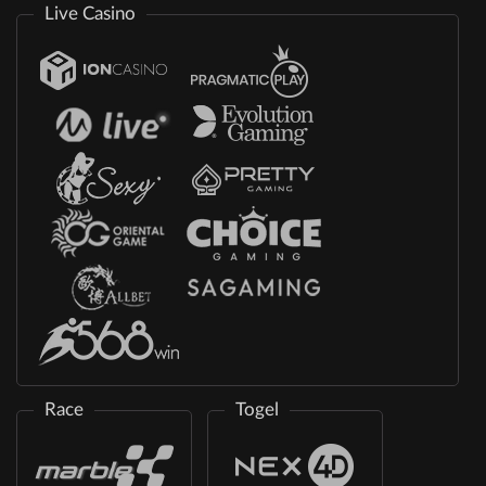
Live Casino
Race
Togel