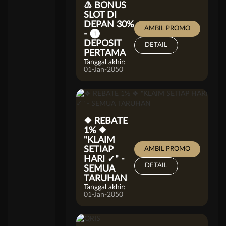
♳ BONUS
SLOT DI
DEPAN 30%
AMBIL PROMO
- ❶
DEPOSIT
DETAIL
PERTAMA
Tanggal akhir:
01-Jan-2050
❖ REBATE
1% ❖
"KLAIM
SETIAP
AMBIL PROMO
HARI ✓" -
DETAIL
SEMUA
TARUHAN
Tanggal akhir:
01-Jan-2050